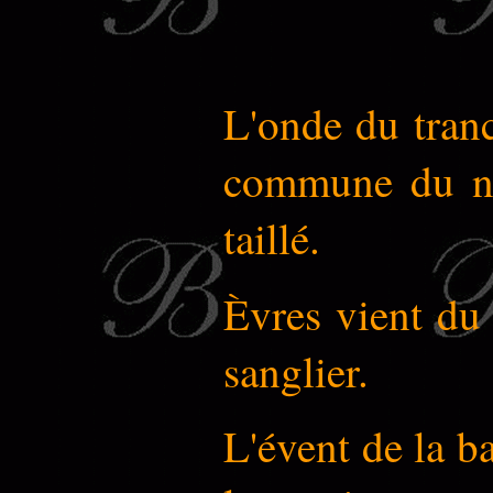
L'onde du tranc
commune du no
taillé.
Èvres vient du
sanglier.
L'évent de la b