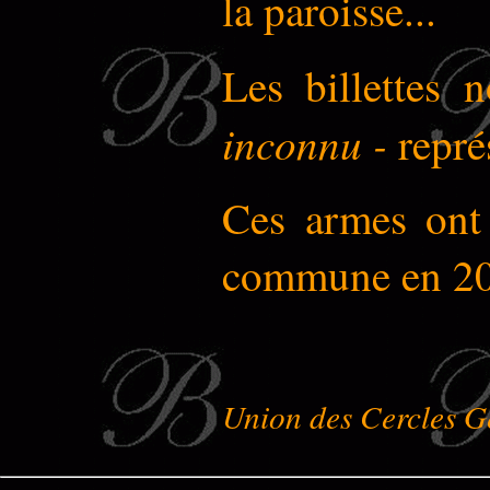
la paroisse...
Les billettes
inconnu -
représ
Ces armes ont 
commune en 20
Union des Cercles G