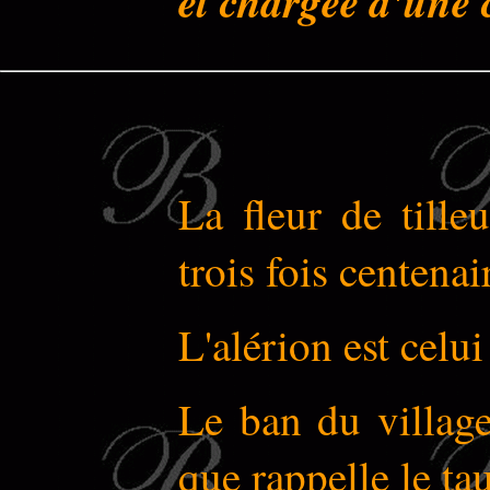
et chargée d'une c
La fleur de tille
trois fois centenai
L'alérion est celu
Le ban du village
que rappelle le ta