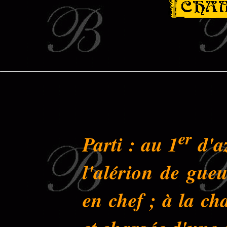
er
Parti : au 1
d'az
l'alérion de gueu
en chef ; à la ch