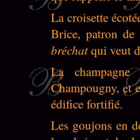
La croisette écoté
Brice, patron de 
bréchat
qui veut d
La champagne 
Champougny, et ell
édifice fortifié.
Les goujons en d