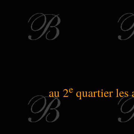
e
au 2
quartier les