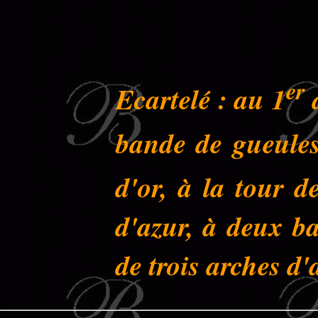
er
Ecartelé : au 1
d
bande de gueules
d'or, à la tour d
d'azur, à deux ba
de trois arches d'