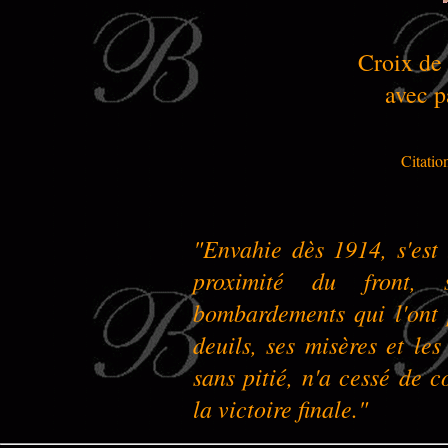
Croix de
avec p
Citatio
"Envahie dès 1914, s'est
proximité du front, s
bombardements qui l'ont 
deuils, ses misères et le
sans pitié, n'a cessé de 
la victoire finale."