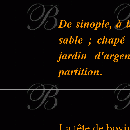
De sinople, à 
sable ; chapé
jardin d'arge
partition.
La tête de bovi