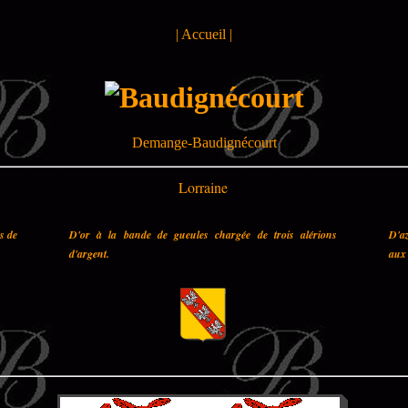
|
Accueil
|
Demange-Baudignécourt
Lorraine
es de
D'or à la bande de gueules chargée de trois alérions
D'az
d'argent.
aux 