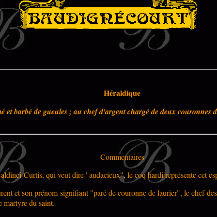
Héraldique
umé et barbé de gueules ; au chef d'argent chargé de deux couronnes d
Commentaires
dinei-Curtis, qui veut dire "audacieux",
le coq hardi représente cet esp
aurent et son prénom signifiant "paré de couronne de laurier", le chef d
e martyre du saint.