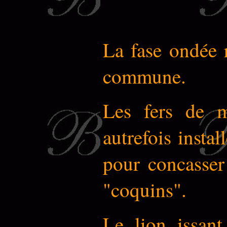
La fase ondée r
commune.
Les fers de m
autrefois insta
pour concasser
"coquins".
Le lion issant