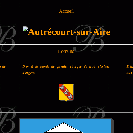
|
Accueil
|
Lorraine
es de
D'or à la bande de gueules chargée de trois alérions
D'az
d'argent.
aux 