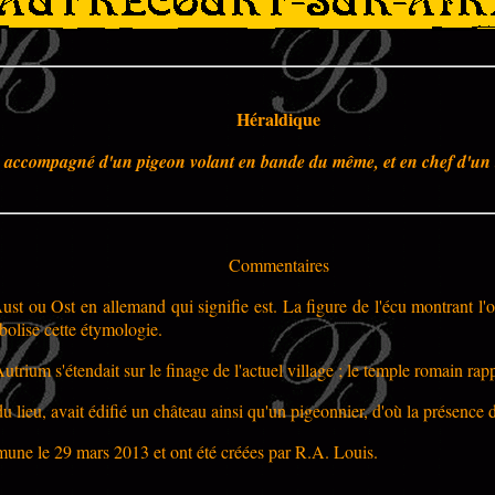
Héraldique
'or, accompagné d'un pigeon volant en bande du même, et en chef d'un
Commentaires
t ou Ost en allemand qui signifie est. La figure de l'écu montrant l'
bolise cette étymologie.
Autrium s'étendait sur le finage de l'actuel village ; le temple romain rap
u lieu, avait édifié un château ainsi qu'un pigeonnier, d'où la présence 
mune le 29 mars 2013 et ont été créées par R.A. Louis.