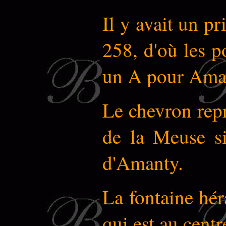
Il y avait un p
258, d'où les p
un A pour Ama
Le chevron repr
de la Meuse s
d'Amanty.
La fontaine héra
qui est au centr