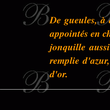
De gueules, à 
appointés en c
jonquille auss
remplie d'azur
d'or.