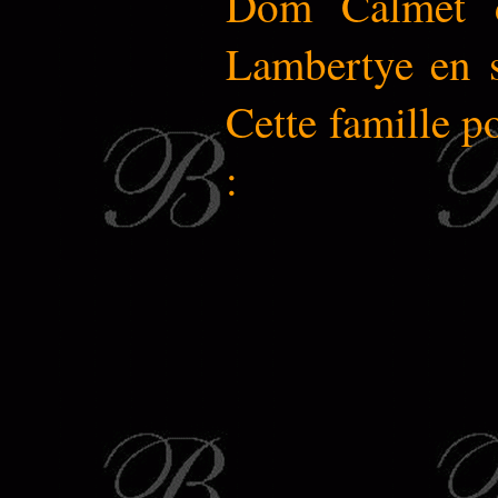
Dom Calmet d
Lambertye en so
Cette famille po
: