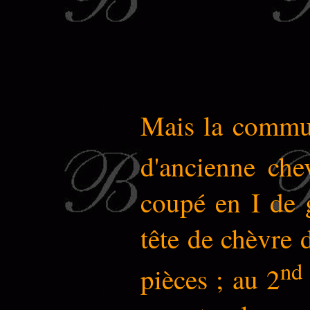
Mais la commune
d'ancienne che
coupé en I de g
tête de chèvre d
nd
pièces ; au 2