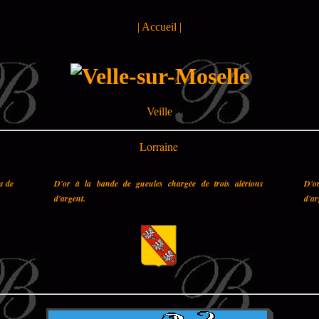
|
Accueil
|
Veille
Lorraine
es de
D'or à la bande de gueules chargée de trois alérions
D'o
d'argent.
d'ar