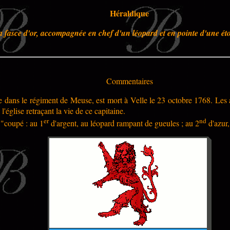
Héraldique
a fasce d'or, accompagnée en chef d'un léopard et en pointe d'une étoi
Commentaires
e dans le régiment de Meuse, est mort à Velle le 23 octobre 1768.
Les 
l'église retraçant la vie de ce capitaine.
er
nd
 "coupé : au 1
d'argent, au léopard rampant de gueules ; au 2
d'azur, 