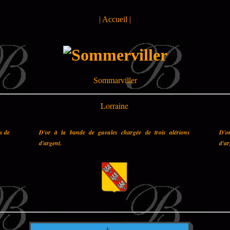
|
Accueil
|
Sommarviller
Lorraine
es de
D'or à la bande de gueules chargée de trois alérions
D'o
d'argent.
d'ar