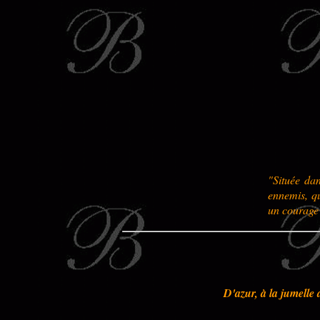
"Située da
ennemis, qu
un courage 
D'azur, à la jumelle