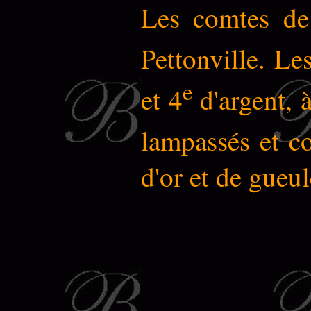
Les comtes de
Pettonville. Le
e
et 4
d'argent, 
lampassés et c
d'or et de gueul