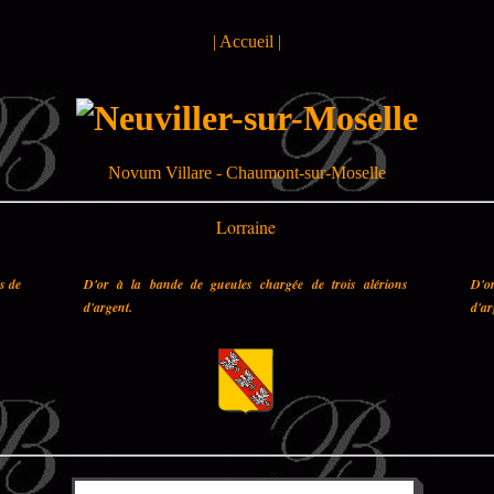
|
Accueil
|
Novum Villare - Chaumont-sur-Moselle
Lorraine
es de
D'or à la bande de gueules chargée de trois alérions
D'o
d'argent.
d'ar