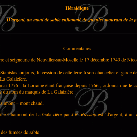
Héraldique
D'argent, au mont de sable enflammé de gueules mouvant de la p
Commentaires
terre et seigneurie de Neuviller-sur-Moselle le 17 décembre 1749 de Nico
Stanislas toujours, fit cession de cette terre à son chancelier et gard
La Galaizière.
 mai 1776 - la Lorraine étant française depuis 1766-, ordonna que le c
e
du nom du marquis de La Galaizière.
chaumont = mont chaud.
ille Chaumont de La Galaizière par
J.B. Rietstap
est "d'argent, à un 
 des fumées de sable :