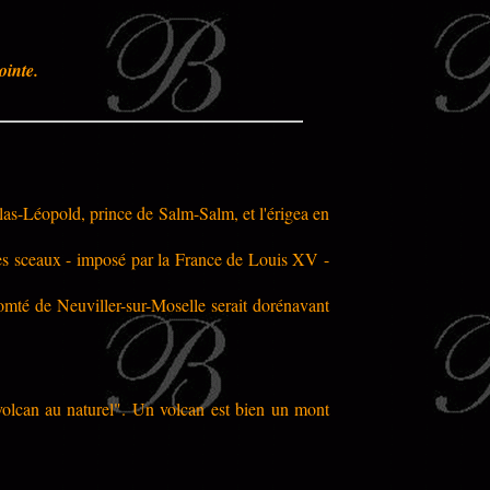
ointe.
las-Léopold, prince de Salm-Salm, et l'érigea en
e des sceaux - imposé par la France de Louis XV -
omté de Neuviller-sur-Moselle serait dorénavant
volcan au naturel". Un volcan est bien un mont