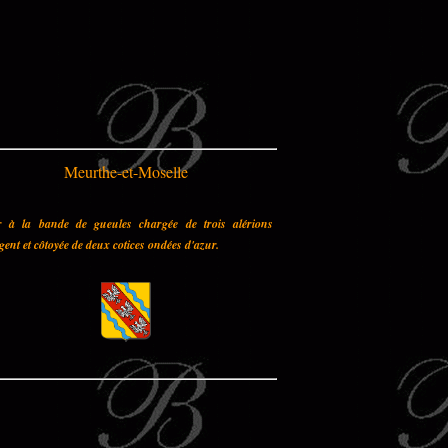
Meurthe-et-Moselle
r à la bande de gueules chargée de trois alérions
gent et côtoyée de deux cotices ondées d'azur.