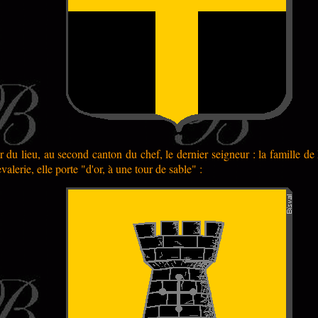
 du lieu, au second canton du chef, le dernier seigneur : la famille de 
lerie, elle porte "d'or, à une tour de sable" :