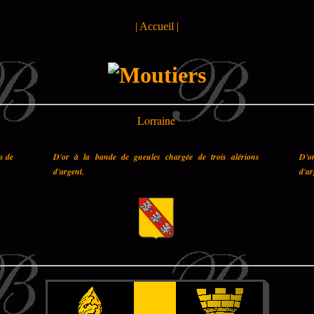
|
Accueil
|
Lorraine
es de
D'or à la bande de gueules chargée de trois alérions
D'o
d'argent.
d'ar