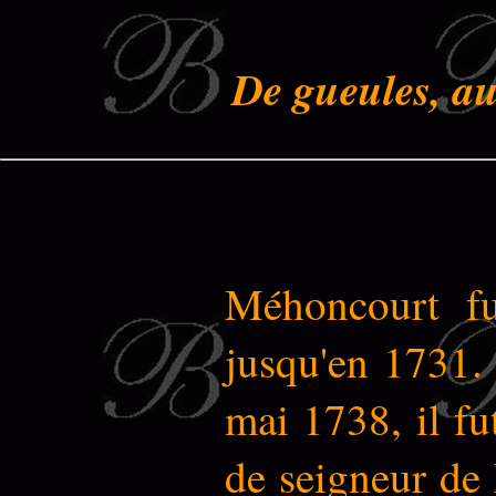
De gueules, au 
Méhoncourt fu
jusqu'en 1731.
mai 1738, il fu
de seigneur de