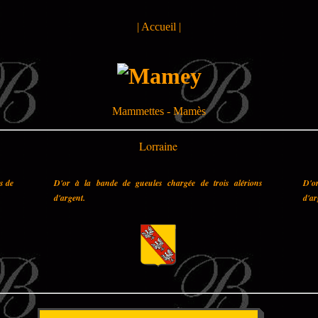
|
Accueil
|
Mammettes - Mamès
Lorraine
es de
D'or à la bande de gueules chargée de trois alérions
D'o
d'argent.
d'ar