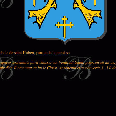
mbole de saint Hubert, patron de la paroisse.
igneur ardennais parti chasser un Vendredi Saint, poursuivait un cerf b
fix d'or. Il reconnut en lui le Christ, se repentit et se convertit. [...] Il