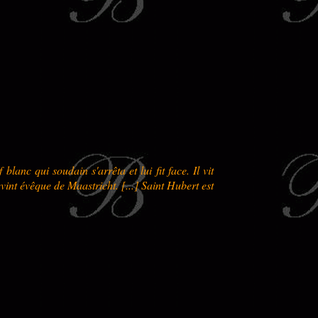
lanc qui soudain s'arrêta et lui fit face. Il vit
 devint évêque de Maastricht. [...] Saint Hubert est