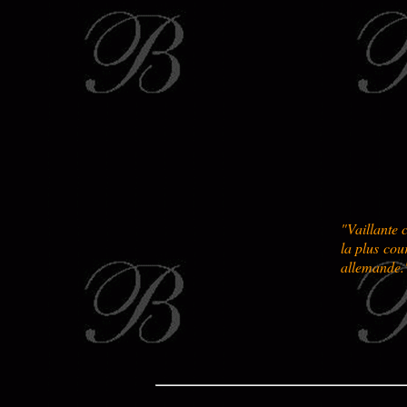
"Vaillante 
la plus cou
allemande.