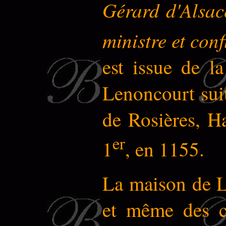
Gérard d'Alsac
ministre et con
est issue de 
Lenoncourt suit
de Rosières, H
er
1
, en 1155.
La maison de L
et même des ca