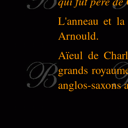
qui fut père d
L'anneau et la
Arnould.
Aïeul de Char
grands royaumes
anglos-saxons a