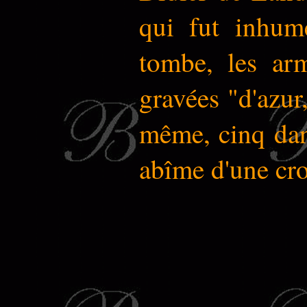
qui fut inhumé
tombe, les arm
gravées "d'azur,
même, cinq dan
abîme d'une cro