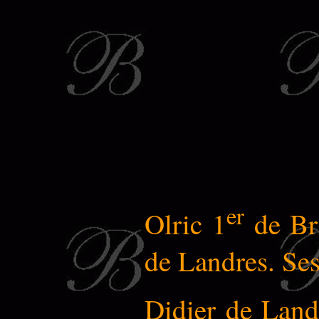
er
Olric 1
de Bri
de Landres. Ses
Didier de Land