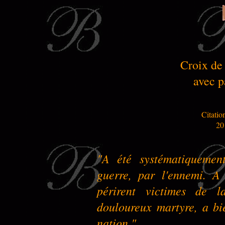
Croix de
avec p
Citatio
20
"A été systématiquemen
guerre, par l'ennemi. A
périrent victimes de 
douloureux martyre, a bi
nation."