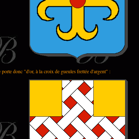
 porte donc "d'or, à la croix de gueules frettée d'argent" :