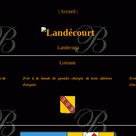
|
Accueil
|
Landecuria
Lorraine
es de
D'or à la bande de gueules chargée de trois alérions
D'o
d'argent.
d'ar