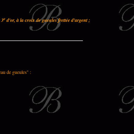
e
 3
d'or, à la croix de gueules frettée d'argent ;
eau de gueules" :