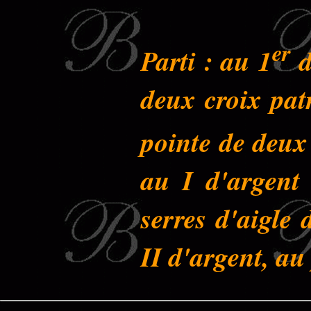
er
Parti : au 1
d
deux croix pat
pointe de deux 
au I d'argent
serres d'aigle
II d'argent, au