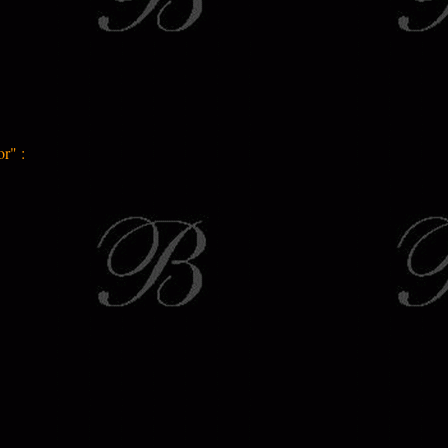
or" :