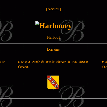
|
Accueil
|
Harboué
Lorraine
es de
D'or à la bande de gueules chargée de trois alérions
D'o
d'argent.
d'ar