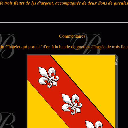
de trois fleurs de lys d'argent, accompagnée de deux lions de gueule
Commentaires
du Châtelet qui portait "d'or, à la bande de gueules chargée de trois fleur