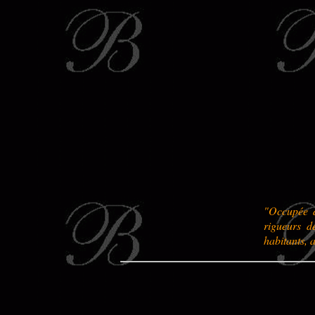
"Occupée d
rigueurs d
habitants, 