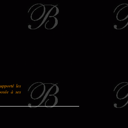
upporté les
posée à ses