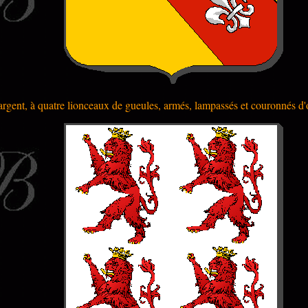
'argent, à quatre lionceaux de gueules, armés, lampassés et couronnés d'