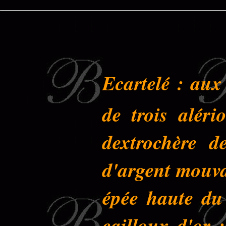
Ecartelé : aux
de trois alér
dextrochère d
d'argent mouvan
épée haute du
cailloux d'or 