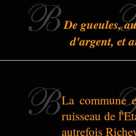
De gueules, au
d'argent, et 
La commune est
ruisseau de l'Et
autrefois Richev