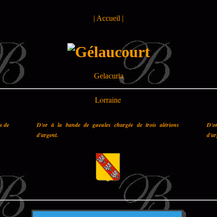
|
Accueil
|
Gelacuria
Lorraine
es de
D'or à la bande de gueules chargée de trois alérions
D'o
d'argent.
d'ar