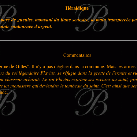
Héraldique
paré de gueules, mouvant du flanc senestre, la main transpercée par 
sante contournée d'argent.
Commentaires
erme de Gilles". Il n'y a pas d'église dans la commune. Mais les armes r
s du roi légendaire Flavius, se réfugie dans la grotte de l'ermite et v
'un chasseur acharné. Le roi Flavius exprime ses excuses au saint, pro
re un monastère qui deviendra le tombeau du saint. C'est ainsi que ser
ende.