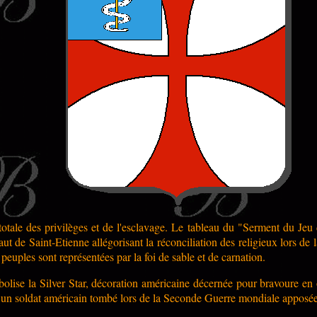
 totale des privilèges et de l'esclavage. Le tableau du "Serment du Je
t de Saint-Etienne allégorisant la réconciliation des religieux lors de l
s peuples sont représentées par la foi de sable et de carnation.
olise la Silver Star, décoration américaine décernée pour bravoure en 
n soldat américain tombé lors de la Seconde Guerre mondiale apposé