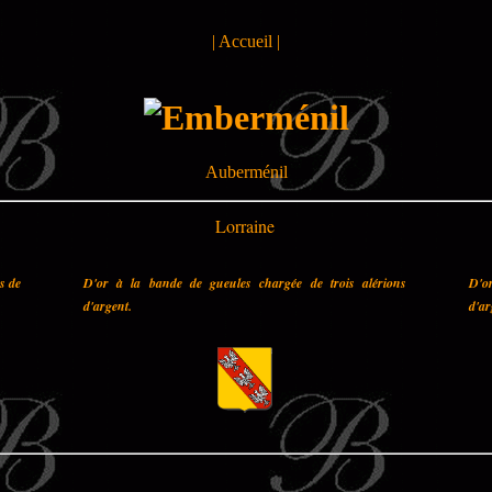
|
Accueil
|
Auberménil
Lorraine
es de
D'or à la bande de gueules chargée de trois alérions
D'o
d'argent.
d'ar