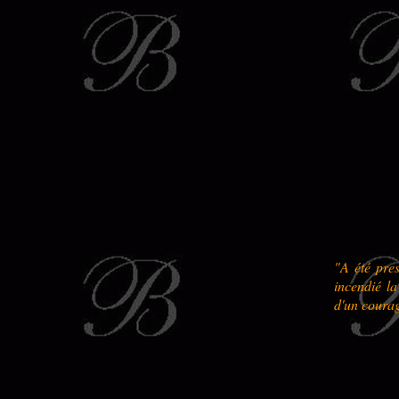
"A été pres
incendié l
d'un courag