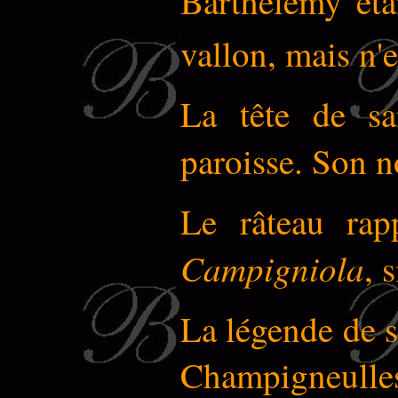
Barthélemy étai
vallon, mais n'
La tête de sa
paroisse. Son n
Le râteau rap
Campigniola
, 
La légende de s
Champigneulles.